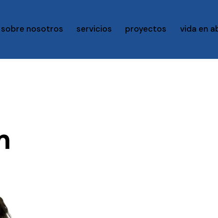
sobre nosotros
servicios
proyectos
vida en 
m